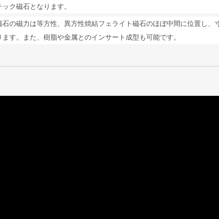
チック磁石となります。
磁石の磁力は等方性、異方性焼結フェライト磁石のほぼ中間に位置し、
ります。
また、樹脂や金属とのインサート成型も可能です。