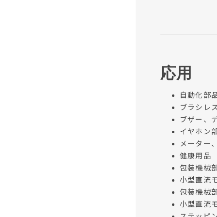
応用
自動化部品 (
ブラシレ
ブザー、
イヤホン
メーター
健康用品
包装機械
小型直流
包装機械
小型直流
ステッピ