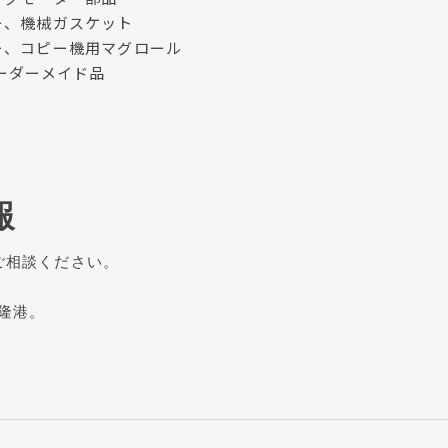
ー、機械ガスケット
ー、コピー機用マグロール
ーダーメイド品
報
 ご相談ください。
基隆港。